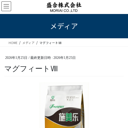
コ
ナ
ン
ビ
テ
ゲ
ン
ー
メディア
ツ
シ
へ
ョ
ス
ン
HOME
メディア
マグフィートⅧ
キ
に
ッ
移
プ
動
2026年1月25日
/ 最終更新日時 :
2026年1月25日
マグフィートⅧ