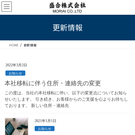
コ
ナ
ン
ビ
テ
ゲ
ン
ー
更新情報
ツ
シ
へ
ョ
ス
ン
HOME
更新情報
キ
に
ッ
移
プ
動
2022年3月2日
お知らせ
本社移転に伴う住所・連絡先の変更
この度は、当社の本社移転に伴い、以下の変更点についてお知ら
せいたします。 引き続き、お客様からのご支援を心よりお待ちし
ております。 新しい住所・連絡先
2021年1月1日
お知らせ